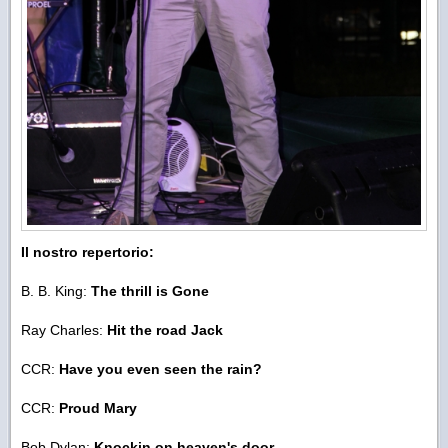
Il nostro repertorio:
B. B. King:
The thrill is Gone
Ray Charles:
Hit the road Jack
CCR:
Have you even seen the rain?
CCR:
Proud Mary
Bob Dylan:
Knockin on heaven's door