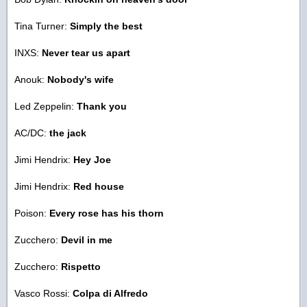
Tina Turner:
Simply the best
INXS:
Never tear us apart
Anouk:
Nobody's wife
Led Zeppelin:
Thank you
AC/DC:
the jack
Jimi Hendrix:
Hey Joe
Jimi Hendrix:
Red house
Poison:
Every rose has his thorn
Zucchero:
Devil in me
Zucchero:
Rispetto
Vasco Rossi:
Colpa di Alfredo